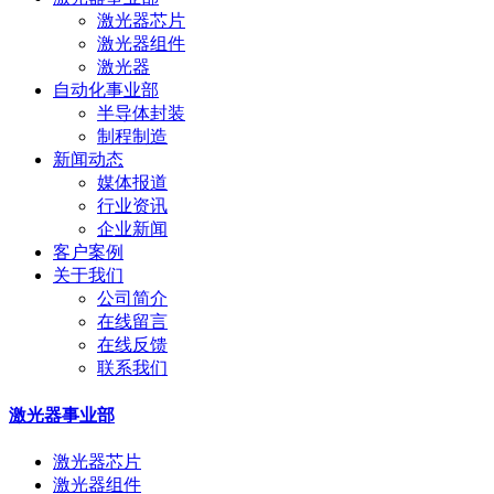
激光器芯片
激光器组件
激光器
自动化事业部
半导体封装
制程制造
新闻动态
媒体报道
行业资讯
企业新闻
客户案例
关于我们
公司简介
在线留言
在线反馈
联系我们
激光器事业部
激光器芯片
激光器组件